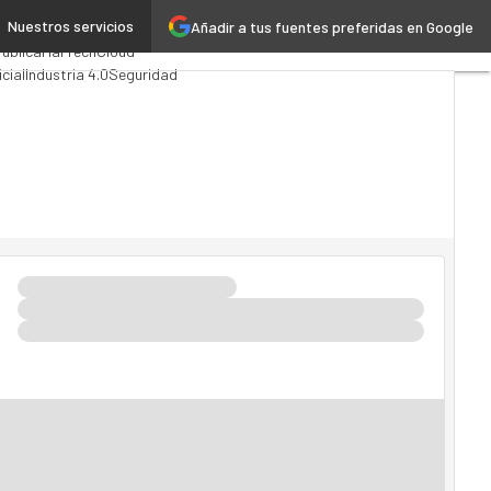
Nuestros servicios
Añadir a tus fuentes preferidas en Google
ing
Analytics
ública
MarTech
Cloud
icial
Industria 4.0
Seguridad
o TI