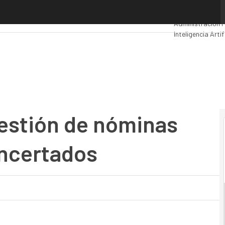
stión de nóminas para los colegios concertados
Premios Comput
Administración P
Inteligencia Artif
Movilidad
Mercad
gestión de nóminas
oncertados