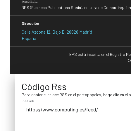
BPS (Business Publications Spain), editora de Computing, fo
Dirección
Calle Azcona 12, Bajo B, 28028 Madrid
España
BPS está inscrita en el Registro M
©
Código Rss
Para copiar el enlace RSS en el portapapeles, haga clic en el 
RSS link