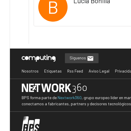
B
Lucía Bonilla
Síguenos
Nosotros
Etiquetas
Rss Feed
Aviso Legal
Privacid
BPS forma parte de
Nextwork360
, grupo europeo líder en ma
conectamos a fabricantes, partners y decisores tecnológicos i