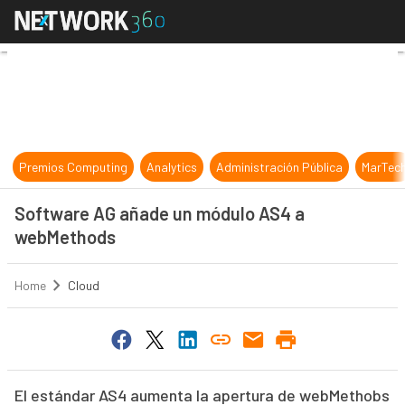
Software AG añade un módulo AS
Premios Computing
Analytics
Administración Pública
MarTec
Software AG añade un módulo AS4 a
webMethods
Home
Cloud
El estándar AS4 aumenta la apertura de webMethobs