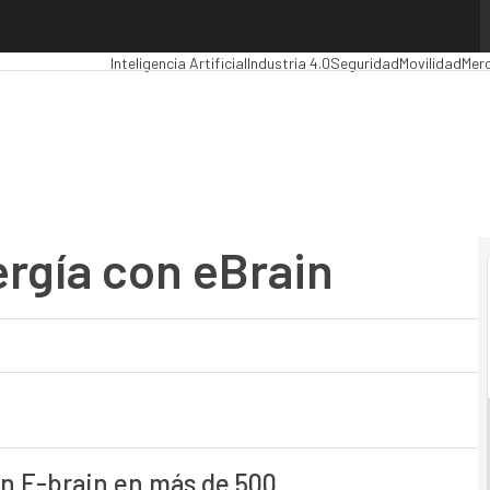
ía con eBrain
Premios Computing
Analytics
Administración Pública
MarT
Inteligencia Artificial
Industria 4.0
Seguridad
Movilidad
Mer
rgía con eBrain
n E-brain en más de 500