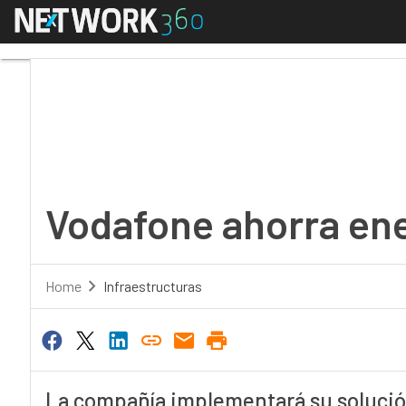
Menú
Vodafone ahorra energ
Vodafone ahorra ene
Home
Infraestructuras
La compañía implementará su solució