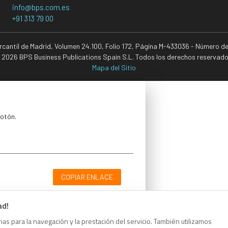
info@bps.com.es
+91 313 79 00
ercantil de Madrid, Volumen 24.100, Folio 172, Página M-433036 - Número d
 2026 BPS Business Publications Spain S.L. Todos los derechos reservado
Mapa del Sitio
botón.
COPIAR ENLACE
ad!
as para la navegación y la prestación del servicio. También utilizamos