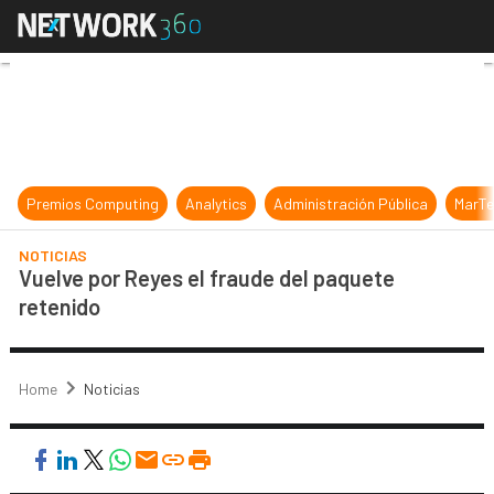
Vuelve por Reyes el fraude del paq
Premios Computing
Analytics
Administración Pública
MarTe
NOTICIAS
Vuelve por Reyes el fraude del paquete
retenido
Home
Noticias