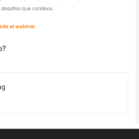
 desafíos que conlleva.
ede al webinar
o?
ng