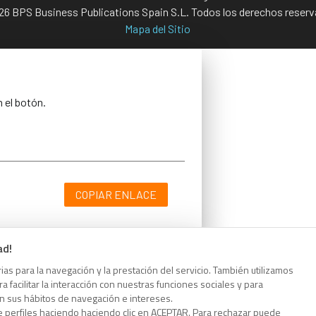
6 BPS Business Publications Spain S.L. Todos los derechos reser
Mapa del Sitio
n el botón.
COPIAR ENLACE
ad!
as para la navegación y la prestación del servicio. También utilizamos
n el botón.
 facilitar la interacción con nuestras funciones sociales y para
on sus hábitos de navegación e intereses.
e perfiles haciendo haciendo clic en ACEPTAR. Para rechazar puede