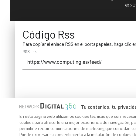
© 202
Código Rss
Para copiar el enlace RSS en el portapapeles, haga clic e
RSS link
Tu contenido, tu privacid
Código Rss
En esta página web utilizamos cookies técnicas que son necesari
Para copiar el enlace RSS en el portapapeles, haga clic e
cookies para ofrecerle una mejor experiencia de navegación, para
permitirle recibir comunicaciones de marketing que coincidan c
RSS link
Puede expresar su consentimiento a la instalación de cookies d