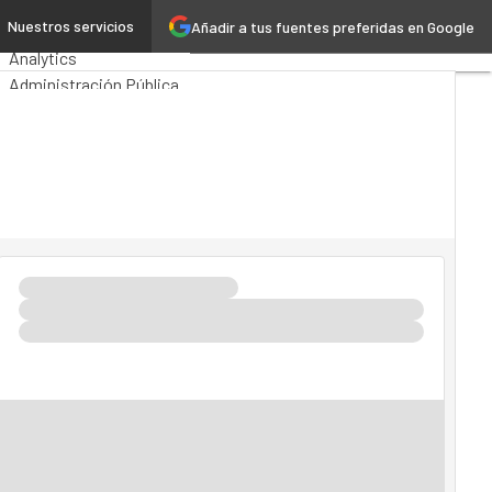
be
Nuestros servicios
Añadir a tus fuentes preferidas en Google
Premios Computing
Analytics
Administración Pública
MarTech
Cloud
Inteligencia Artificial
Industria 4.0
Seguridad
Movilidad
Mercado TI