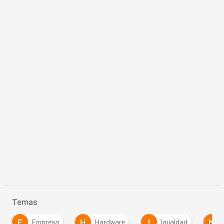
Temas
H
I
M
P
Hardware
Igualdad
Movilidad