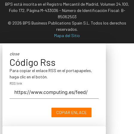
BPS está inscrita en el Registro Mercantil de Madrid, Volumen 24.100,
Folio 172, Página M-433036 - Número de Identificación Fiscal: B-
85062503
© 2026 BPS Business Publications Spain S.L. Todos los derechos
reservados.
Mapa del Sitio
close
Código Rss
Para copiar el enlace RSS en el portapapeles,
haga clic en el botón.
RSS link
COPIAR ENLACE