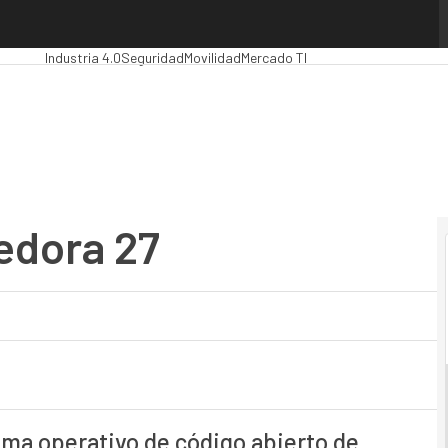
ora 27
Premios Computing
Analytics
Administración Pública
MarTech
Cloud
Industria 4.0
Seguridad
Movilidad
Mercado TI
Fedora 27
tema operativo de código abierto de