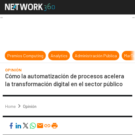
Cómo la automatización de procesos
Premios Computing
Analytics
Administración Pública
MarTe
OPINIÓN
Cómo la automatización de procesos acelera
la transformación digital en el sector público
Home
Opinión