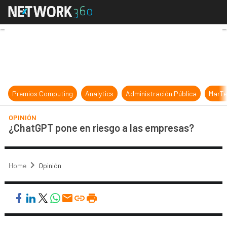
¿ChatGPT pone en riesgo a las em
Premios Computing
Analytics
Administración Pública
MarTe
OPINIÓN
¿ChatGPT pone en riesgo a las empresas?
Home
Opinión