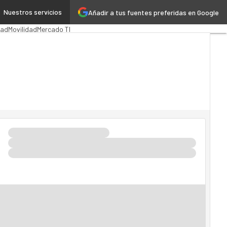
Nuestros servicios
Añadir a tus fuentes preferidas en Google
ión Pública
MarTech
Cloud
dad
Movilidad
Mercado TI