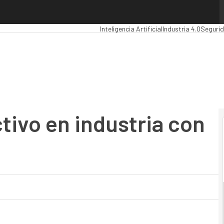
vo en industria con IA y ML
Premios Computing
Analytics
Administrac
Inteligencia Artificial
Industria 4.0
Seguri
tivo en industria con