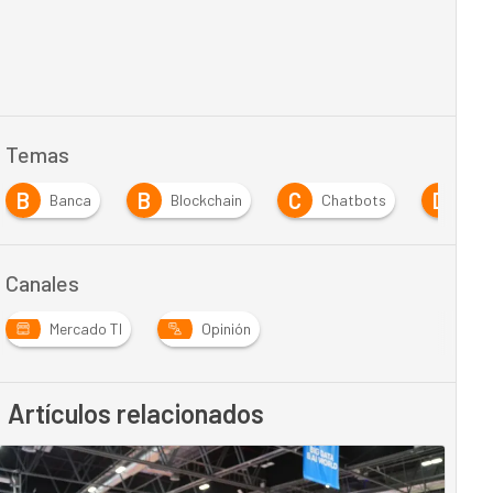
Temas
B
B
C
D
Banca
Blockchain
Chatbots
Digi
Canales
Mercado TI
Opinión
Artículos relacionados