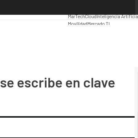
e escribe en clave tecnológica
Premios Computing
Analytics
Admi
MarTech
Cloud
Inteligencia Artificia
Movilidad
Mercado TI
 se escribe en clave