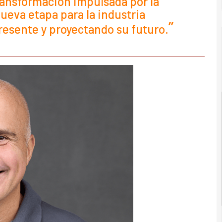
transformación impulsada por la
ueva etapa para la industria
resente y proyectando su futuro.