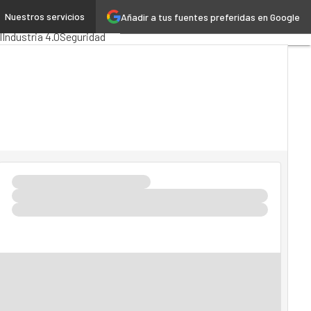
Nuestros servicios
Añadir a tus fuentes preferidas en Google
nistración Pública
l
Industria 4.0
Seguridad