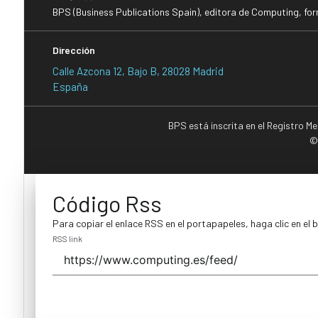
BPS (Business Publications Spain), editora de Computing, fo
Dirección
Calle Azcona 12, Bajo B, 28028 Madrid
España
BPS está inscrita en el Registro M
©
Código Rss
Para copiar el enlace RSS en el portapapeles, haga clic en el 
RSS link