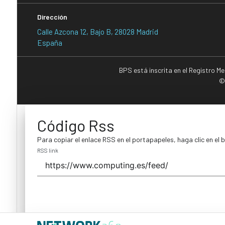
Dirección
Calle Azcona 12, Bajo B, 28028 Madrid
España
BPS está inscrita en el Registro M
©
Código Rss
Para copiar el enlace RSS en el portapapeles, haga clic en el 
RSS link