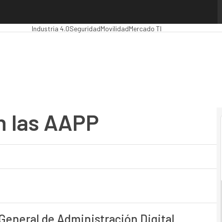
 las AAPP
Premios Computing
Analytics
Administración Pública
MarTech
Cl
Industria 4.0
Seguridad
Movilidad
Mercado TI
en las AAPP
General de Administración Digital