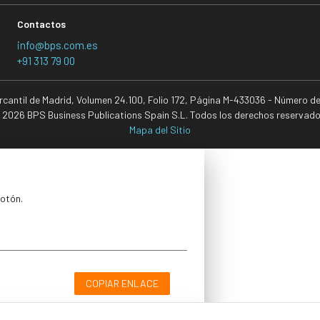
Contactos
info@bps.com.es
+91 313 79 00
ercantil de Madrid, Volumen 24.100, Folio 172, Página M-433036 - Número d
 2026 BPS Business Publications Spain S.L. Todos los derechos reservado
Mapa del Sitio
botón.
COPIAR ENLACE