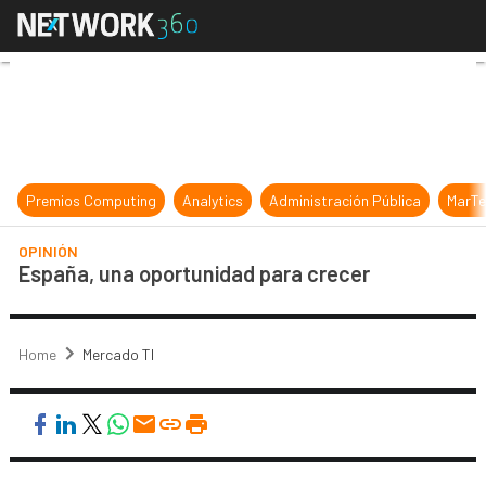
España, una oportunidad para cre
Premios Computing
Analytics
Administración Pública
MarTe
OPINIÓN
España, una oportunidad para crecer
Home
Mercado TI