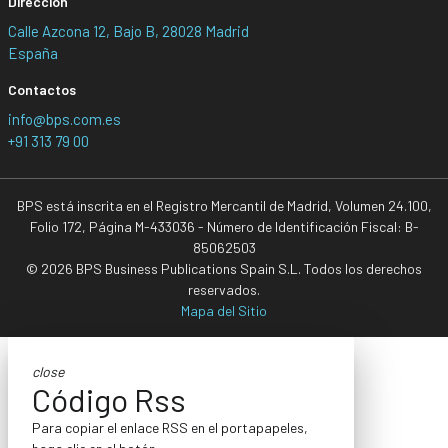
Dirección
Calle Azcona 12, Bajo B, 28028 Madrid
España
Contactos
info@bps.com.es
+91 313 79 00
BPS está inscrita en el Registro Mercantil de Madrid, Volumen 24.100,
Folio 172, Página M-433036 - Número de Identificación Fiscal: B-
85062503
© 2026 BPS Business Publications Spain S.L. Todos los derechos
reservados.
Mapa del Sitio
close
Código Rss
Para copiar el enlace RSS en el portapapeles,