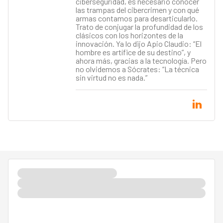
ciberseguridad, es necesario conocer
las trampas del cibercrimen y con qué
armas contamos para desarticularlo.
Trato de conjugar la profundidad de los
clásicos con los horizontes de la
innovación. Ya lo dijo Apio Claudio: “El
hombre es artífice de su destino”, y
ahora más, gracias a la tecnología. Pero
no olvidemos a Sócrates: “La técnica
sin virtud no es nada.”