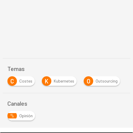
Temas
K
O
S
stes
Kubernetes
Outsourcing
Seguridad
Canales
Opinión