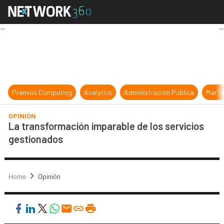
La transformación imparable de los
Premios Computing
Analytics
Administración Pública
MarTe
OPINIÓN
La transformación imparable de los servicios
gestionados
Home
Opinión