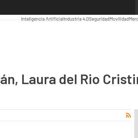
ra del Rio
Premios Computing
Analytics
Administración Pública
Mar
Inteligencia Artificial
Industria 4.0
Seguridad
Movilidad
Merc
án, Laura del Rio Crist