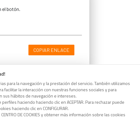
n el botón.
COPIAR ENLACE
ad!
as para la navegación y la prestación del servicio. También utilizamos
n el botón.
 facilitar la interacción con nuestras funciones sociales y para
on sus hábitos de navegación e intereses.
e perfiles haciendo haciendo clic en ACEPTAR. Para rechazar puede
cookies haciendo clic en CONFIGURAR.
o CENTRO DE COOKIES y obtener más información sobre las cookies
COPIAR ENLACE