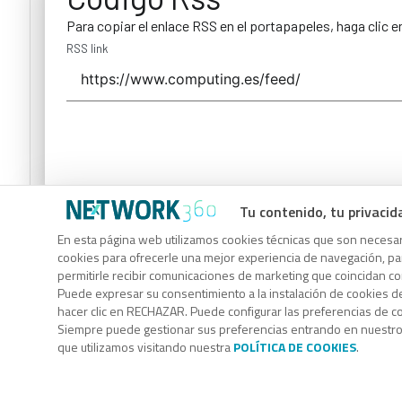
Para copiar el enlace RSS en el portapapeles, haga clic e
RSS link
Tu contenido, tu privacid
Código Rss
En esta página web utilizamos cookies técnicas que son necesari
Para copiar el enlace RSS en el portapapeles, haga clic e
cookies para ofrecerle una mejor experiencia de navegación, para
permitirle recibir comunicaciones de marketing que coincidan c
RSS link
Puede expresar su consentimiento a la instalación de cookies d
hacer clic en RECHAZAR. Puede configurar las preferencias de 
Siempre puede gestionar sus preferencias entrando en nuestr
que utilizamos visitando nuestra
POLÍTICA DE COOKIES
.