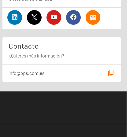
Contacto
¿Quieres más información?
content_copy
info@bps.com.es