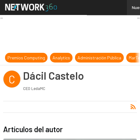
Dácil Castelo
Nues
Premios Computing
Analytics
Administración Pública
MarTe
Dácil Castelo
C
CEO LedaMC
Artículos del autor