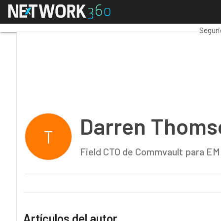
Menú
Darren Thomson
Premi
Seguri
Darren Thoms
T
Field CTO de Commvault para E
Artículos del autor