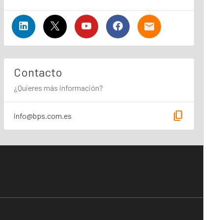
Contacto
¿Quieres más información?
content_copy
info@bps.com.es