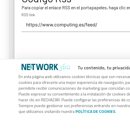
Para copiar el enlace RSS en el portapapeles, haga clic e
RSS link
Tu contenido, tu privacid
Código Rss
En esta página web utilizamos cookies técnicas que son necesari
Para copiar el enlace RSS en el portapapeles, haga clic e
cookies para ofrecerle una mejor experiencia de navegación, para
permitirle recibir comunicaciones de marketing que coincidan c
RSS link
Puede expresar su consentimiento a la instalación de cookies d
hacer clic en RECHAZAR. Puede configurar las preferencias de 
Siempre puede gestionar sus preferencias entrando en nuestr
que utilizamos visitando nuestra
POLÍTICA DE COOKIES
.