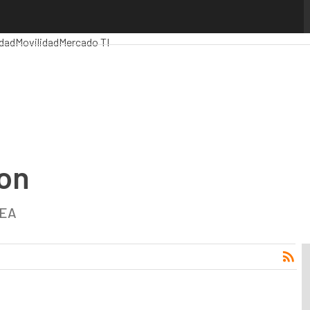
os Computing
Analytics
Administración Pública
MarTech
Cloud
Intelige
dad
Movilidad
Mercado TI
on
MEA