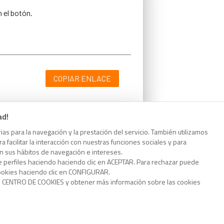
n el botón.
COPIAR ENLACE
ad!
as para la navegación y la prestación del servicio. También utilizamos
n el botón.
 facilitar la interacción con nuestras funciones sociales y para
on sus hábitos de navegación e intereses.
e perfiles haciendo haciendo clic en ACEPTAR. Para rechazar puede
cookies haciendo clic en CONFIGURAR.
o CENTRO DE COOKIES y obtener más información sobre las cookies
COPIAR ENLACE