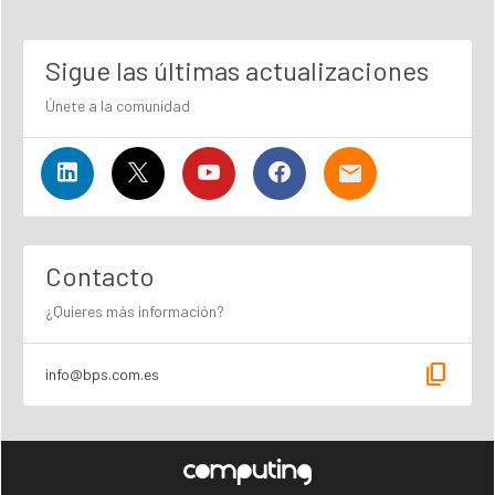
Sigue las últimas actualizaciones
Únete a la comunidad
Contacto
¿Quieres más información?
content_copy
info@bps.com.es