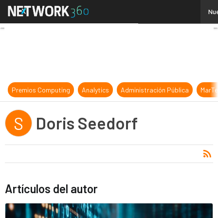
Doris Seedorf
Nue
Premios Computing
Analytics
Administración Pública
MarTe
Doris Seedorf
S
Artículos del autor