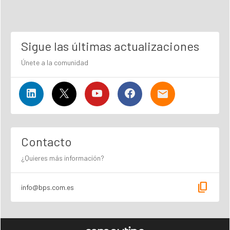
Sigue las últimas actualizaciones
Únete a la comunidad
Contacto
¿Quieres más información?
content_copy
info@bps.com.es