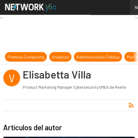
Elisabetta Villa
N
Premios Computing
Analytics
Administración Pública
MarTe
Elisabetta Villa
V
Product Marketing Manager Cybersecurity EMEA de ReeVo
Artículos del autor