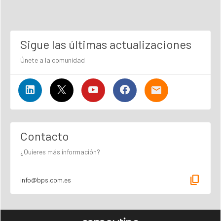
Sigue las últimas actualizaciones
Únete a la comunidad
Contacto
¿Quieres más información?
content_copy
info@bps.com.es