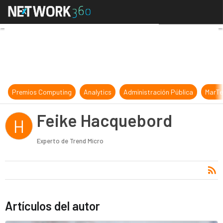
Feike Hacquebord
Premios Computing
Analytics
Administración Pública
MarTe
Feike Hacquebord
H
Experto de Trend Micro
Artículos del autor