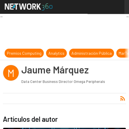
Jaume Márquez
Premios Computing
Analytics
Administración Pública
MarTe
Jaume Márquez
M
Data Center Business Director Omega Peripherals
Artículos del autor