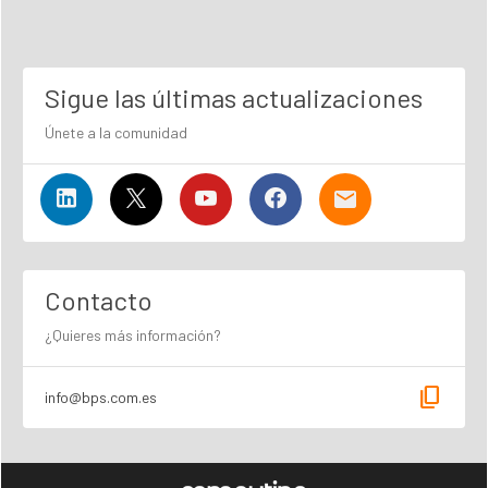
Sigue las últimas actualizaciones
Únete a la comunidad
Contacto
¿Quieres más información?
content_copy
info@bps.com.es