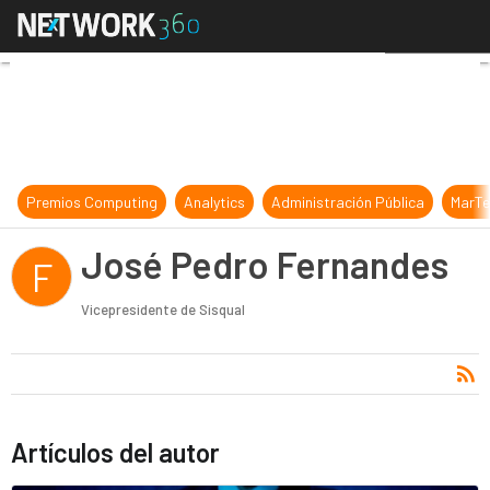
José Pedro Fernandes
Premios Computing
Analytics
Administración Pública
MarTe
José Pedro Fernandes
F
Vicepresidente de Sisqual
Artículos del autor