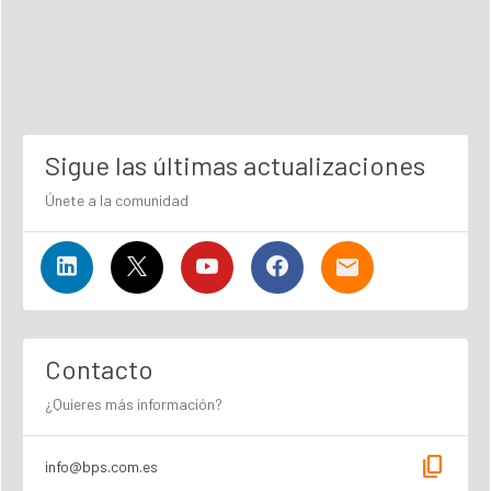
Sigue las últimas actualizaciones
Únete a la comunidad
Contacto
¿Quieres más información?
content_copy
info@bps.com.es