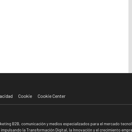
acidad
Cookie
Cookie Center
rketing B2B, comunicación y medios especializados para el mercado tecnoló
mpulsando la Transformación Digital, la Innovación y el crecimiento empre