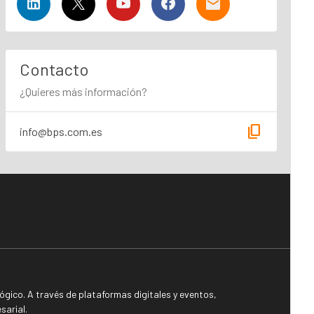
Contacto
¿Quieres más información?
content_copy
info@bps.com.es
gico. A través de plataformas digitales y eventos,
sarial.