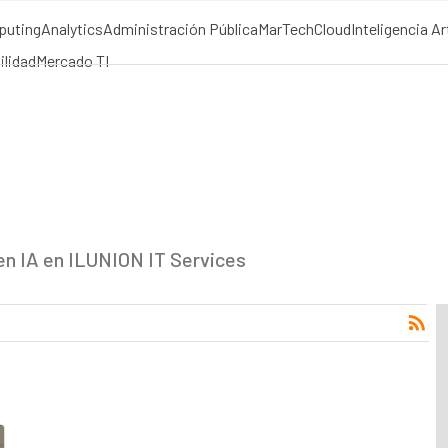
puting
Analytics
Administración Pública
MarTech
Cloud
Inteligencia Art
ilidad
Mercado TI
en IA en ILUNION IT Services