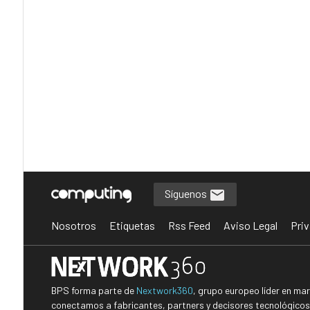
Síguenos
Nosotros
Etiquetas
Rss Feed
Aviso Legal
Priv
BPS forma parte de
Nextwork360
, grupo europeo líder en ma
conectamos a fabricantes, partners y decisores tecnológicos i