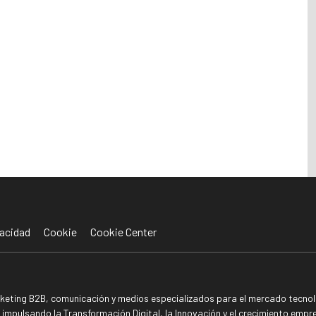
acidad
Cookie
Cookie Center
rketing B2B, comunicación y medios especializados para el mercado tecnoló
mpulsando la Transformación Digital, la Innovación y el crecimiento empre