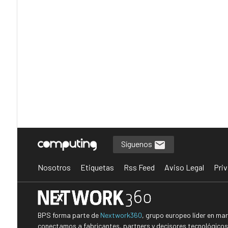
Síguenos
Nosotros
Etiquetas
Rss Feed
Aviso Legal
Priv
BPS forma parte de
Nextwork360
, grupo europeo líder en ma
conectamos a fabricantes, partners y decisores tecnológicos i