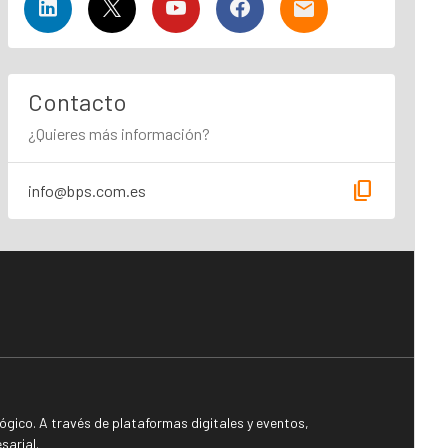
Contacto
¿Quieres más información?
content_copy
info@bps.com.es
gico. A través de plataformas digitales y eventos,
sarial.