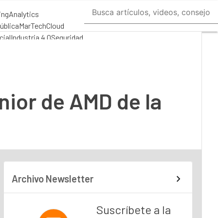
ing
Analytics
ública
MarTech
Cloud
cial
Industria 4.0
Seguridad
 TI
nior de AMD de la
Archivo Newsletter
Suscríbete a la