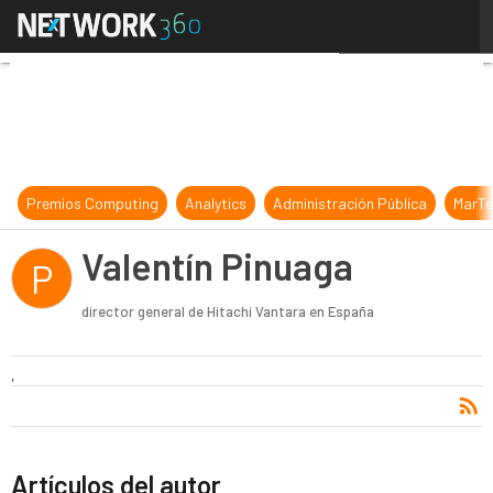
Valentín Pinuaga
Premios Computing
Analytics
Administración Pública
MarTe
Valentín Pinuaga
P
director general de Hitachi Vantara en España
,
Artículos del autor