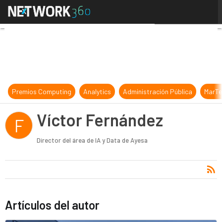
Víctor Fernández
Premios Computing
Analytics
Administración Pública
MarTe
Víctor Fernández
F
Director del área de IA y Data de Ayesa
Artículos del autor