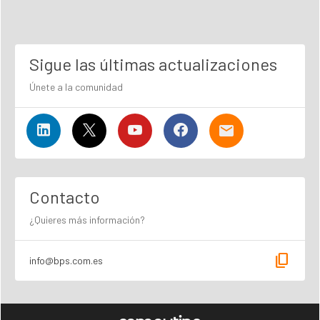
Sigue las últimas actualizaciones
Únete a la comunidad
Contacto
¿Quieres más información?
content_copy
info@bps.com.es