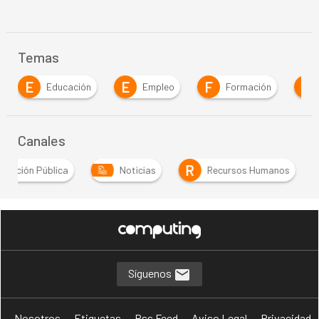
Temas
E
E
F
G
Educación
Empleo
Formación
Canales
R
stración Pública
Noticias
Recursos Humanos
Síguenos
Nosotros
Etiquetas
Rss Feed
Aviso Legal
Privacidad