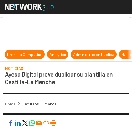
Ayesa Digital prevé duplicar su pla
Premios Computing
Analytics
Administración Pública
MarTe
NOTICIAS
Ayesa Digital prevé duplicar su plantilla en
Castilla-La Mancha
Home
Recursos Humanos