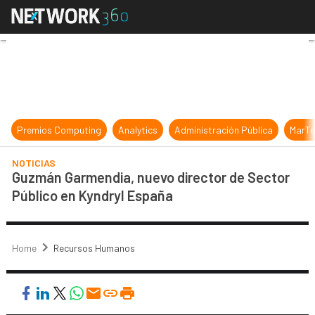
Guzmán Garmendia, nuevo director
Premios Computing
Analytics
Administración Pública
MarTe
NOTICIAS
Guzmán Garmendia, nuevo director de Sector
Público en Kyndryl España
Home
Recursos Humanos