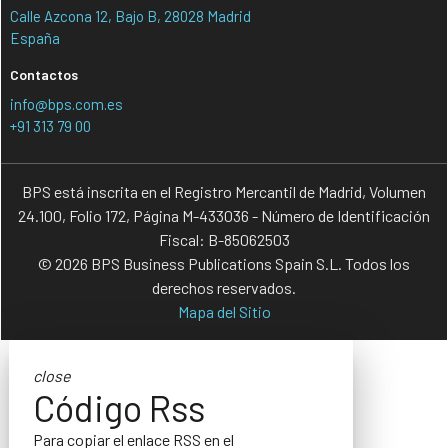
Calle Azcona 12, Bajo B, 28028 Madrid
España
Contactos
info@bps.com.es
+91 313 79 00
BPS está inscrita en el Registro Mercantil de Madrid, Volumen
24.100, Folio 172, Página M-433036 - Número de Identificación
Fiscal: B-85062503
© 2026 BPS Business Publications Spain S.L. Todos los
derechos reservados.
Mapa del Sitio
close
Código Rss
Para copiar el enlace RSS en el