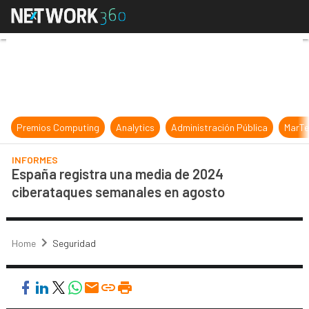
España registra una media de 2024
Premios Computing
Analytics
Administración Pública
MarTe
INFORMES
España registra una media de 2024
ciberataques semanales en agosto
Home
Seguridad