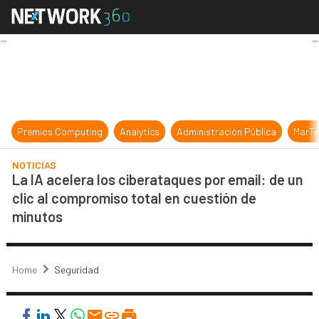
La IA acelera los ciberataques por 
Premios Computing
Analytics
Administración Pública
MarTe
NOTICIAS
La IA acelera los ciberataques por email: de un
clic al compromiso total en cuestión de
minutos
Home
Seguridad