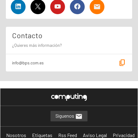
Contacto
¿Quieres más información?
content_copy
info@bps.com.es
Síguenos
Nosotros
Etiquetas
Rss Feed
Aviso Legal
Privacidad