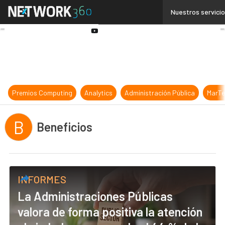
Linkedin
Nuestros servici
Twitter
Youtube-
play
Premios Computing
Analytics
Administración Pública
MarTe
B
Beneficios
INFORMES
La Administraciones Públicas
valora de forma positiva la atención