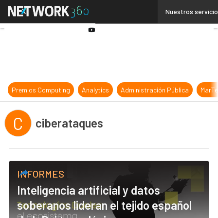
Linkedin
Nuestros servici
Twitter
Youtube-
play
Premios Computing
Analytics
Administración Pública
MarTe
C
ciberataques
INFORMES
Inteligencia artificial y datos
soberanos lideran el tejido español