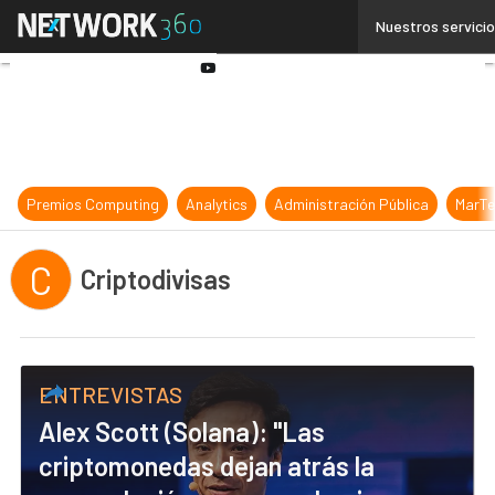
Linkedin
Nuestros servici
Twitter
Youtube-
play
Premios Computing
Analytics
Administración Pública
MarTe
C
Criptodivisas
ENTREVISTAS
Alex Scott (Solana): "Las
criptomonedas dejan atrás la