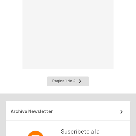
Ir
Página 1 de 4
a
la
página
siguiente
Archivo Newsletter
Suscríbete a la