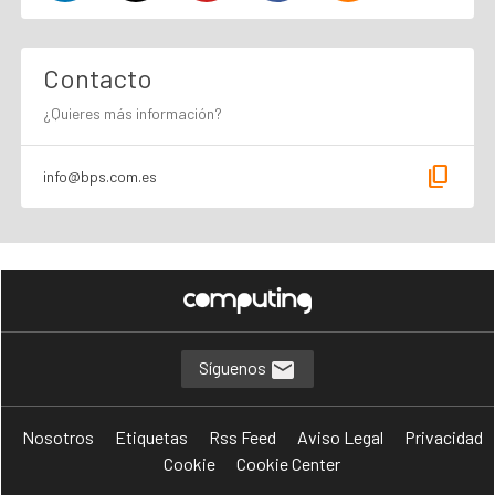
Contacto
¿Quieres más información?
content_copy
info@bps.com.es
Síguenos
Nosotros
Etiquetas
Rss Feed
Aviso Legal
Privacidad
Cookie
Cookie Center