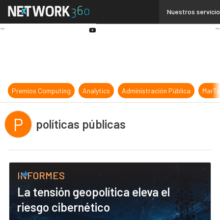
Linkedin
Nuestros servici
Twitter
Youtube-
play
Premios Computing
Analytics
Administración Pública
MarTe
P
políticas públicas
INFORMES
La tensión geopolítica eleva el
riesgo cibernético