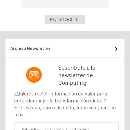
Ir
Página 1 de 2
a
la
página
siguiente
Archivo Newsletter
Suscríbete a la
newsletter de
Computing
¿Quieres recibir información de valor para
entender mejor la transformación digital?
Entrevistas, casos de éxito, informes y mucho
más.
Correo