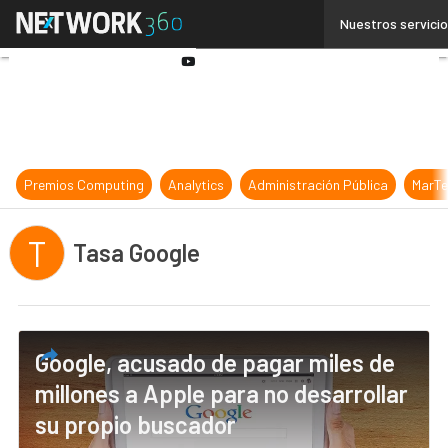
Linkedin
Nuestros servici
Twitter
Youtube-
play
Premios Computing
Analytics
Administración Pública
MarTe
T
Tasa Google
Google, acusado de pagar miles de
millones a Apple para no desarrollar
su propio buscador