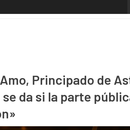
mo, Principado de Asturias: «La transformación solo se da 
 Amo, Principado de As
se da si la parte públi
ón»