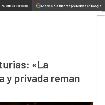
si la parte pública y privada reman en la misma dirección»
Nuestros servicios
Añadir a tus fuentes preferidas en Google
P
C
A
A
P
M
C
I
A
I
turias: «La
4
S
ca y privada reman
M
M
T