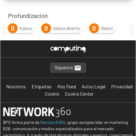
Profundización
B
B
B
banca
banca abierta
Banco
B
B
Banco Digital
Banking
C
F
Créditos comerciales
Fintech
G
I
Gestión del crédito
Insurance
Síguenos
I
S
Insurtech
Seguros
Nosotros
Etiquetas
Rss Feed
Aviso Legal
Privacidad
S
Servicios Financieros
Cookie
Cookie Center
BPS forma parte de
Nextwork360
, grupo europeo líder en marketing
B2B, comunicación y medios especializados para el mercado
tecnológico. A través de plataformas digitales y eventos, conectamos