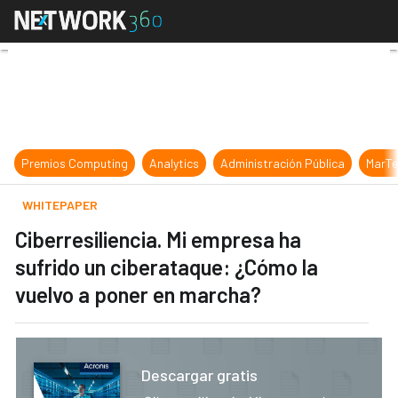
Ciberresiliencia. Mi empresa ha su
Premios Computing
Analytics
Administración Pública
MarTe
WHITEPAPER
Ciberresiliencia. Mi empresa ha
sufrido un ciberataque: ¿Cómo la
vuelvo a poner en marcha?
Descargar gratis