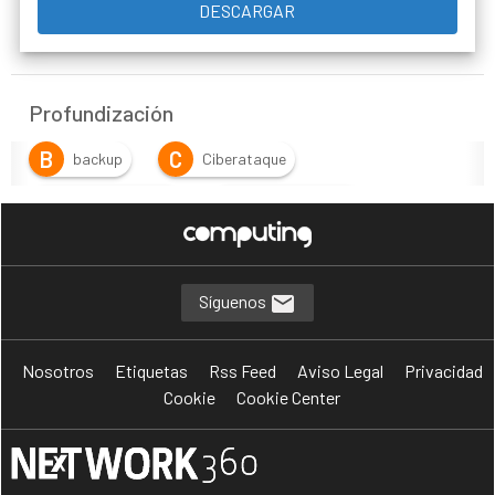
Profundización
B
C
backup
Ciberataque
C
C
Ciberresiliencia
ciberseguridad
C
D
cloud
desastres
D
D
E
disaster recovery
DLP
EDR
Síguenos
E
E
M
empresa
endpoint
MALWARE
Nosotros
Etiquetas
Rss Feed
Aviso Legal
Privacidad
M
N
R
MSP
Nube
Ransomware
Cookie
Cookie Center
R
R
recuperación
resiliencia
V
W
X
vulnerabilidad
workplace
XDR