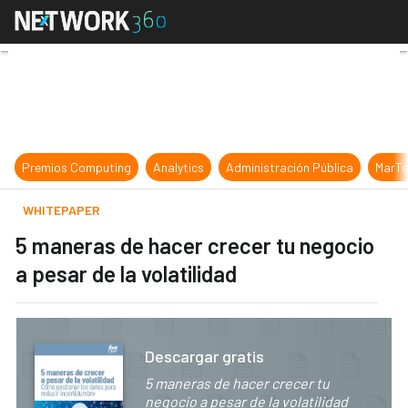
5 maneras de hacer crecer tu negoci
Premios Computing
Analytics
Administración Pública
MarTe
WHITEPAPER
5 maneras de hacer crecer tu negocio
a pesar de la volatilidad
Descargar gratis
5 maneras de hacer crecer tu
negocio a pesar de la volatilidad