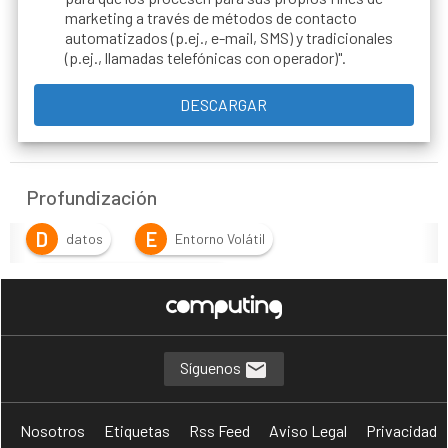
marketing a través de métodos de contacto
automatizados (p.ej., e-mail, SMS) y tradicionales
(p.ej., llamadas telefónicas con operador)".
Profundización
D
E
datos
Entorno Volátil
G
gestión eficiente de datos
I
P
infraestructura
previsibilidad en TI
R
resiliencia tecnológica
Síguenos
T
Transformación digital
Nosotros
Etiquetas
Rss Feed
Aviso Legal
Privacidad