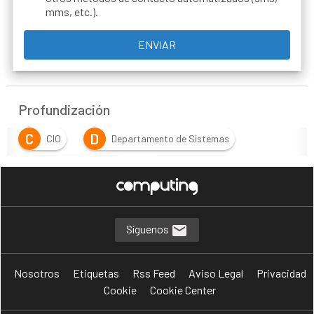
mms, etc.).
Profundización
C
D
CIO
Departamento de Sistemas
D
D
Departamento TIC
Director de IT
D
Director de Sistemas de Información
D
D
Director de Tecnología
Director TIC
Síguenos
E
E
Estrategia TIC
Externalización
Nosotros
Etiquetas
Rss Feed
Aviso Legal
Privacidad
N
T
Negocio
Talento
Cookie
Cookie Center