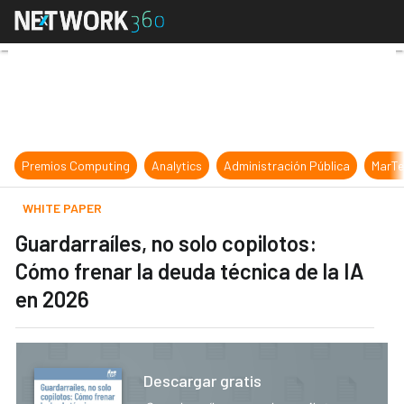
Guardarraíles, no solo copilotos: C
Premios Computing
Analytics
Administración Pública
MarTe
WHITE PAPER
Guardarraíles, no solo copilotos:
Cómo frenar la deuda técnica de la IA
en 2026
Descargar gratis