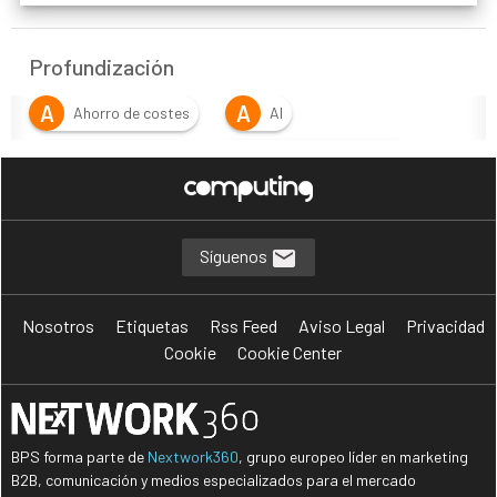
Profundización
A
A
Ahorro de costes
AI
A
C
automatización
Calidad del software
D
Desarrollo de aplicaciones
D
F
desarrollo de software
flexibilidad
Síguenos
G
I
gobernanza tecnológica
IA
Nosotros
Etiquetas
Rss Feed
Aviso Legal
Privacidad
I
S
inteligencia artificial
software
Cookie
Cookie Center
BPS forma parte de
Nextwork360
, grupo europeo líder en marketing
B2B, comunicación y medios especializados para el mercado