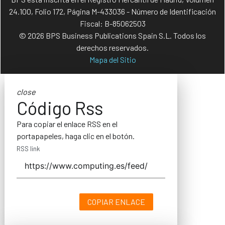
24.100, Folio 172, Página M-433036 - Número de Identificación
Fiscal: B-85062503
© 2026 BPS Business Publications Spain S.L. Todos los
derechos reservados.
Mapa del Sitio
close
Código Rss
Para copiar el enlace RSS en el
portapapeles, haga clic en el botón.
RSS link
COPIAR ENLACE