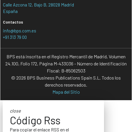
Calle Azcona 12, Bajo B, 28028 Madrid
España
Contactos
info@bps.com.es
+91 313 79 00
BPS está inscrita en el Registro Mercantil de Madrid, Volumen
24.100, Folio 172, Página M-433036 - Número de Identificación
Fiscal: B-85062503
© 2026 BPS Business Publications Spain S.L. Todos los
derechos reservados.
Mapa del Sitio
close
Código Rss
Para copiar el enlace RSS en el