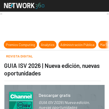
GUIA ISV 2026 | Nueva edición, nu
Premios Computing
Analytics
Administración Pública
MarTe
REVISTA DIGITAL
GUIA ISV 2026 | Nueva edición, nuevas
oportunidades
Descargar gratis
GUIA ISV 2026 | Nueva edición,
nuevas oportunidades