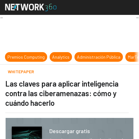
Las claves para aplicar inteligenc
Premios Computing
Analytics
Administración Pública
MarTe
WHITEPAPER
Las claves para aplicar inteligencia
contra las ciberamenazas: cómo y
cuándo hacerlo
Descargar gratis