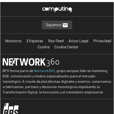
C
C
ciberseguridad
Cyber Threat Intelligente
D
I
S
datos
Inteligencia
seguridad
T
T
Threat Intelligence
TI
Síguenos
Nosotros
Etiquetas
Rss Feed
Aviso Legal
Privacidad
Cookie
Cookie Center
BPS forma parte de
Nextwork360
, grupo europeo líder en marketing
B2B, comunicación y medios especializados para el mercado
tecnológico. A través de plataformas digitales y eventos, conectamos
a fabricantes, partners y decisores tecnológicos impulsando la
Transformación Digital, la Innovación y el crecimiento empresarial.