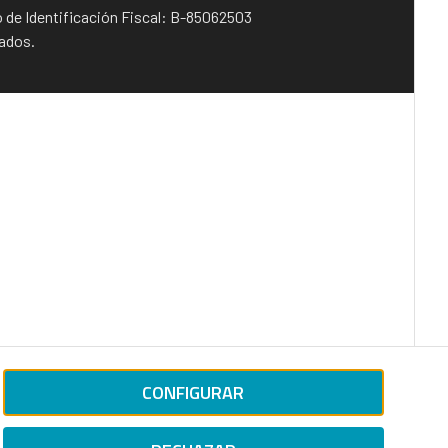
o de Identificación Fiscal: B-85062503
vados.
CONFIGURAR