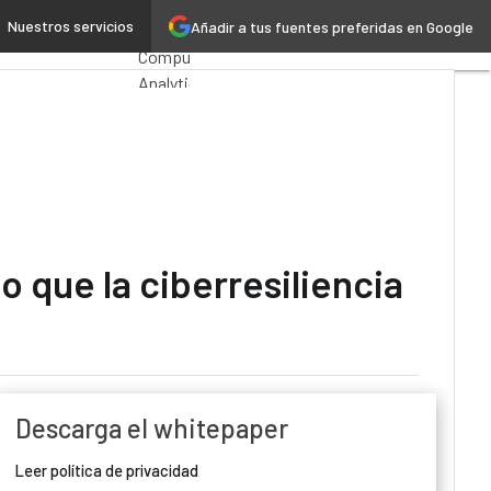
bre para los MSPs
Nuestros servicios
Añadir a tus fuentes preferidas en Google
Premios
Computing
Analytics
Administración
Pública
MarTech
Cloud
Inteligencia
Artificial
Industria
o que la ciberresiliencia
4.0
Seguridad
Movilidad
Mercado
TI
Descarga el whitepaper
Leer política de privacidad