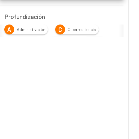
Profundización
A
C
Administración
Ciberresiliencia
C
D
F
continuidad
datos
fuga
I
I
Integradores
interrupciones
L
M
Logística
MSP
P
R
proveedores
Ransomware
R
R
recuperación
redundancia
R
S
S
resiliencia
Salud
servicios
T
Transporte