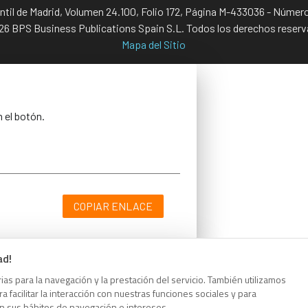
antil de Madrid, Volumen 24.100, Folio 172, Página M-433036 - Númer
6 BPS Business Publications Spain S.L. Todos los derechos reser
Mapa del Sitio
n el botón.
COPIAR ENLACE
ad!
as para la navegación y la prestación del servicio. También utilizamos
n el botón.
 facilitar la interacción con nuestras funciones sociales y para
on sus hábitos de navegación e intereses.