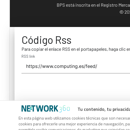
BPS está inscrita en el Registro Merc
© 202
Código Rss
Para copiar el enlace RSS en el portapapeles, haga clic e
RSS link
Tu contenido, tu privacid
Código Rss
En esta página web utilizamos cookies técnicas que son necesari
Para copiar el enlace RSS en el portapapeles, haga clic e
cookies para ofrecerle una mejor experiencia de navegación, para
permitirle recibir comunicaciones de marketing que coincidan c
RSS link