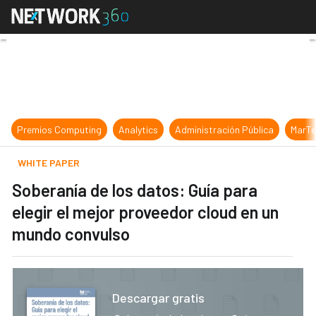
Soberanía de los datos: Guía para 
Premios Computing
Analytics
Administración Pública
MarTe
WHITE PAPER
Soberanía de los datos: Guía para
elegir el mejor proveedor cloud en un
mundo convulso
Descargar gratis