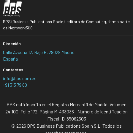
S
U
soberanía digital
Unión Europea
BPS (Business Publications Spain), editora de Computing, forma parte
U
USA
de Nextwork360.
Dirección
Calle Azcona 12, Bajo B, 28028 Madrid
España
Contactos
info@bps.com.es
+91 313 79 00
BPS está inscrita en el Registro Mercantil de Madrid, Volumen
24.100, Folio 172, Página M-433036 - Número de Identificación
Fiscal: B-85062503
© 2026 BPS Business Publications Spain S.L. Todos los
derechos reservados.