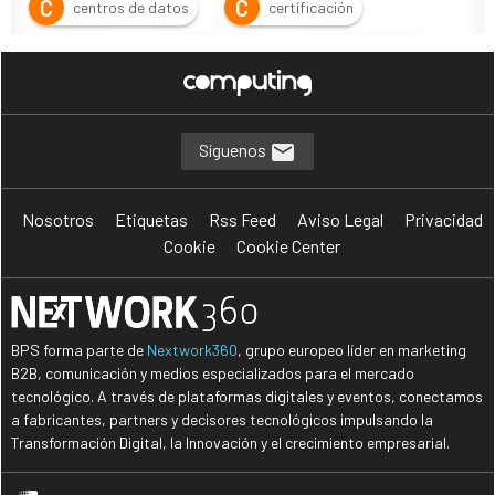
C
C
centros de datos
certificación
C
C
C
cloud
Cloud Act
Cumplimiento
D
D
data
data sovereignty
D
D
descuentos
Donald Trump
Síguenos
E
E
G
EEUU
Europa
Geopolítica
Nosotros
Etiquetas
Rss Feed
Aviso Legal
Privacidad
G
G
GPDR
Guerra comercial
Cookie
Cookie Center
H
I
I
hiperescalares
IaaS
IONOS
I
L
M
ISV
legislación
MSP
BPS forma parte de
Nextwork360
, grupo europeo líder en marketing
N
P
P
Nube
PaaS
Privacidad
B2B, comunicación y medios especializados para el mercado
tecnológico. A través de plataformas digitales y eventos, conectamos
P
R
protección de datos
rebates
a fabricantes, partners y decisores tecnológicos impulsando la
Transformación Digital, la Innovación y el crecimiento empresarial.
R
R
resiliencia
RGPD
S
S
servicios cloud
soberanía de los datos