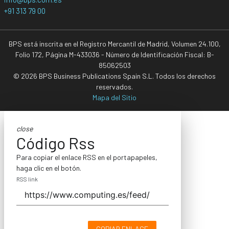
+91 313 79 00
BPS está inscrita en el Registro Mercantil de Madrid, Volumen 24.100,
Folio 172, Página M-433036 - Número de Identificación Fiscal: B-
85062503
© 2026 BPS Business Publications Spain S.L. Todos los derechos
reservados.
Mapa del Sitio
close
Código Rss
Para copiar el enlace RSS en el portapapeles,
haga clic en el botón.
RSS link
COPIAR ENLACE