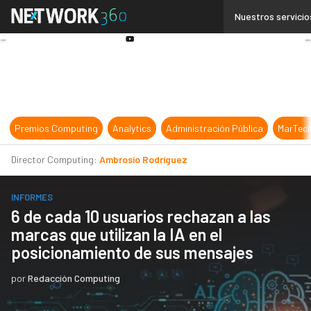
Linkedin
Nuestros servicio
Twitter
Youtube-
play
Premios Computing
Analytics
Administración Pública
MarTec
Director Computing:
Ambrosio Rodríguez
INFORMES
6 de cada 10 usuarios rechazan a las
marcas que utilizan la IA en el
posicionamiento de sus mensajes
por
Redacción Computing